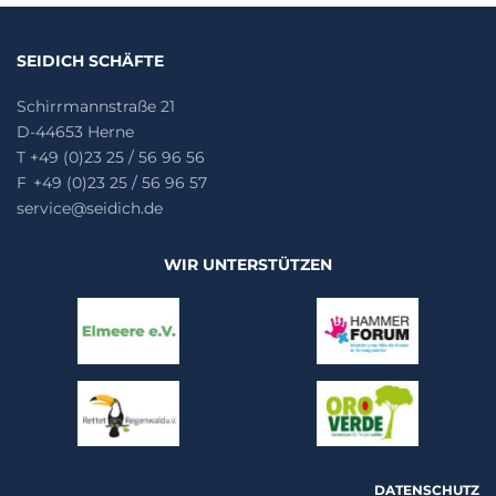
SEIDICH SCHÄFTE
Schirrmannstraße 21
D-44653 Herne
T +49 (0)23 25 / 56 96 56
F +49 (0)23 25 / 56 96 57
service@seidich.de
WIR UNTERSTÜTZEN
DATENSCHUTZ